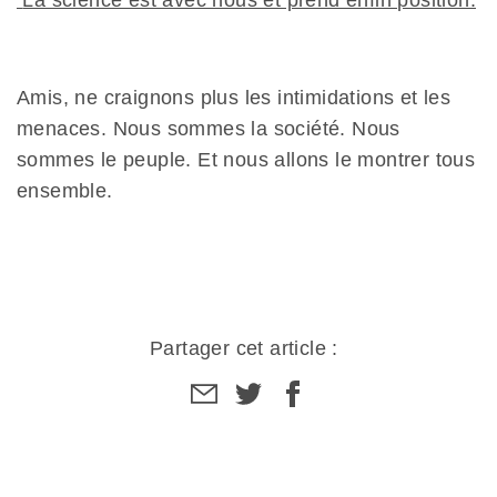
La science est avec nous et prend enfin position.
Amis, ne craignons plus les intimidations et les
menaces. Nous sommes la société. Nous
sommes le peuple. Et nous allons le montrer tous
ensemble.
Partager cet article :
Partager
Partager
Partager
par
sur
sur
email
facebook
facebook