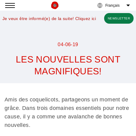
Accéder
à
Je veux être informé(e) de la suite! Cliquez ici
NEWSLETTER
la
navigation
04-06-19
LES NOUVELLES SONT
MAGNIFIQUES!
Nous
voulons
des
Amis des coquelicots, partageons un moment de
coquelicots
grâce. Dans trois domaines essentiels pour notre
cause, il y a comme une avalanche de bonnes
nouvelles.