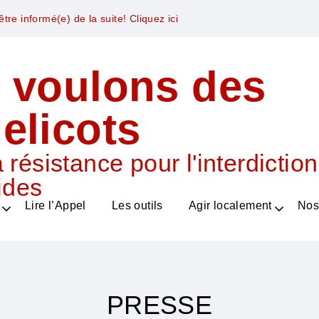
tre informé(e) de la suite! Cliquez ici
 voulons des
elicots
 résistance pour l'interdictio
ides
Lire l’Appel
Les outils
Agir localement
Nos
PRESSE