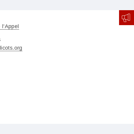
 l’Appel
s
icots.org