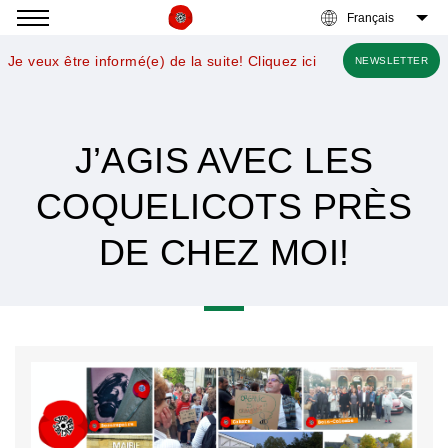
Accéder
à
Je veux être informé(e) de la suite! Cliquez ici
NEWSLETTER
la
navigation
J’AGIS AVEC LES
COQUELICOTS PRÈS
DE CHEZ MOI!