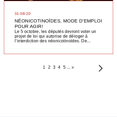
31-08-20
NÉONICOTINOÏDES, MODE D’EMPLOI
POUR AGIR!
Le 5 octobre, les députés devront voter un
projet de loi qui autorise de déroger à
l’interdiction des néonicotinoïdes. De...
1
2
3
4
5
...
»
>