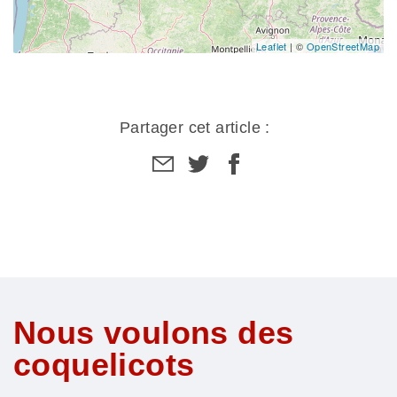
Leaflet
| ©
OpenStreetMap
Partager cet article :
Partager
Partager
Partager
par
sur
sur
email
facebook
facebook
Nous voulons des
coquelicots