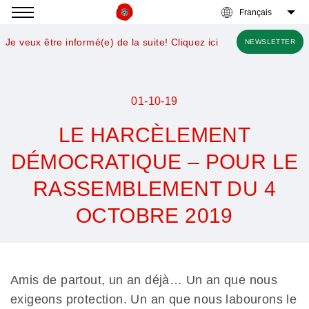
Accéder
à
Je veux être informé(e) de la suite! Cliquez ici
NEWSLETTER
la
navigation
01-10-19
LE HARCÈLEMENT
DÉMOCRATIQUE – POUR LE
RASSEMBLEMENT DU 4
OCTOBRE 2019
Nous
voulons
des
Amis de partout, un an déjà…
Un an que nous
coquelicots
exigeons protection. Un an que nous labourons le