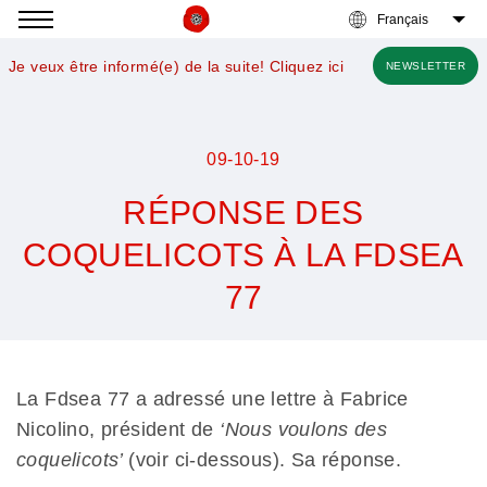
Accéder
à
Je veux être informé(e) de la suite! Cliquez ici
NEWSLETTER
la
navigation
09-10-19
RÉPONSE DES
COQUELICOTS À LA FDSEA
77
Nous
voulons
des
La Fdsea 77 a adressé une lettre à Fabrice
coquelicots
Nicolino, président de
‘Nous voulons des
coquelicots’
(voir ci-dessous). Sa réponse.