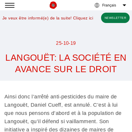
Accéder
à
Je veux être informé(e) de la suite! Cliquez ici
NEWSLETTER
la
navigation
25-10-19
LANGOUËT: LA SOCIÉTÉ EN
AVANCE SUR LE DROIT
Nous
voulons
des
Ainsi donc l’arrêté anti-pesticides du maire de
coquelicots
Langouët, Daniel Cueff, est annulé. C’est à lui
que nous pensons d’abord et à la population de
Langouët, qu’il défend si vaillamment. Son
initiative a inspiré des dizaines de maires de