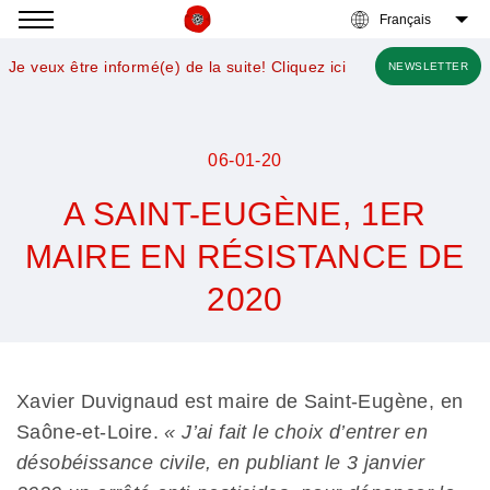
Accéder
à
Je veux être informé(e) de la suite! Cliquez ici
NEWSLETTER
la
navigation
06-01-20
A SAINT-EUGÈNE, 1ER
MAIRE EN RÉSISTANCE DE
2020
Nous
voulons
des
Xavier Duvignaud est maire de Saint-Eugène, en
coquelicots
Saône-et-Loire.
« J’ai fait le choix d’entrer en
désobéissance civile, en publiant le 3 janvier