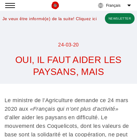
Accéder
à
Je veux être informé(e) de la suite! Cliquez ici
NEWSLETTER
la
navigation
24-03-20
OUI, IL FAUT AIDER LES
PAYSANS, MAIS
Nous
voulons
des
Le ministre de l’Agriculture demande ce 24 mars
coquelicots
2020 aux
«Français qui n’ont plus d’activité»
d’aller aider les paysans en difficulté. Le
mouvement des Coquelicots, dont les valeurs de
base sont la solidarité et la coopération, ne peut