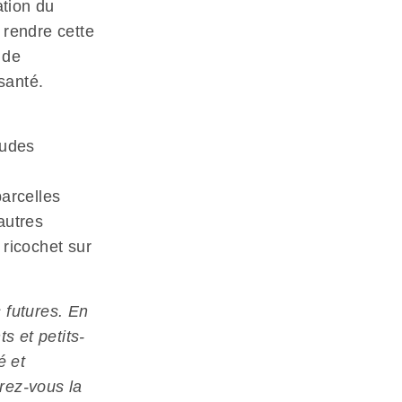
ation du
 rendre cette
 de
santé.
tudes
parcelles
’autres
 ricochet sur
 futures. En
s et petits-
é et
rez-vous la