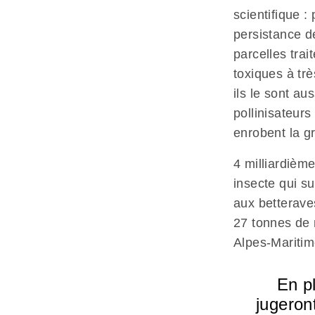
scientifique :
persistance d
parcelles tra
toxiques à trè
ils le sont au
pollinisateur
enrobent la gr
4 milliardièm
insecte qui su
aux betteraves
27 tonnes de 
Alpes-Maritim
En pl
jugeron