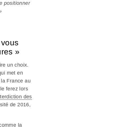
e positionner
»
 vous
ures »
re un choix.
qui met en
 la France au
e ferez lors
nterdiction des
rsité de 2016,
t comme la