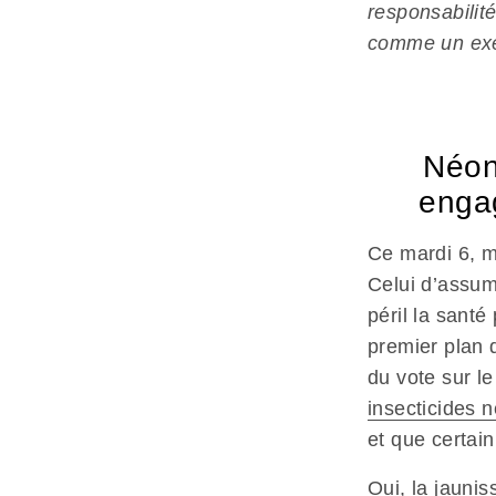
responsabilit
comme un exem
Néon
engag
Ce mardi 6, m
Celui d’assum
péril la sant
premier plan 
du vote sur l
insecticides 
et que certain
Oui, la jauni