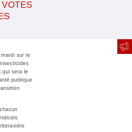
S VOTES
ES
 mardi sur le
insecticides
 qui sera le
anté publique
ansition
 chacun
yndicats
etteravière