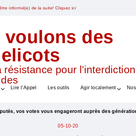
tre informé(e) de la suite! Cliquez ici
 voulons des
elicots
 résistance pour l'interdictio
ides
Lire l’Appel
Les outils
Agir localement
Nos
putés, vos votes vous engageront auprès des génération
05-10-20