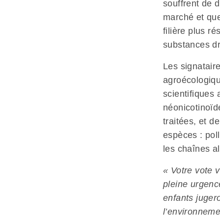
souffrent de d
marché et que
filière plus r
substances dr
Les signataire
agroécologiqu
scientifiques 
néonicotinoïd
traitées, et d
espèces : pol
les chaînes a
« Votre vote 
pleine urgence
enfants jugero
l’environneme