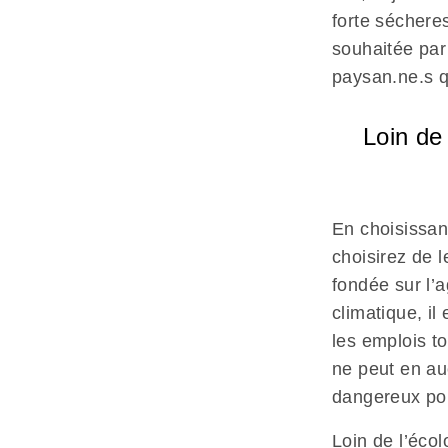
forte sécheres
souhaitée par 
paysan.ne.s q
Loin de
En choisissant
choisirez de 
fondée sur l’
climatique, i
les emplois to
ne peut en auc
dangereux pour
Loin de l’éco