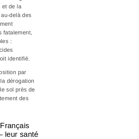
 et de la
n au-delà des
ement
s fatalement,
les :
cides
t identifié.
osition par
 la dérogation
le sol près de
rtement des
 Français
– leur santé