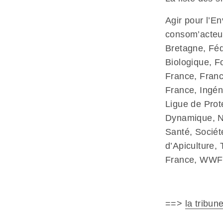
Agir pour l’E
consom’acteu
Bretagne, Féd
Biologique, F
France, Fran
France, Ingéni
Ligue de Prot
Dynamique, No
Santé, Sociét
d’Apiculture,
France, WWF
==>
la tribun