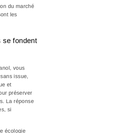
ation du marché
sont les
s se fondent
hanol, vous
 sans issue,
ue et
pour préserver
ses. La réponse
s, si
ne écologie