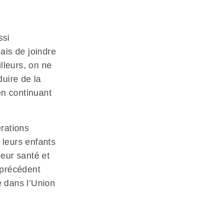
ssi
ais de joindre
lleurs, on ne
uire de la
en continuant
rations
 leurs enfants
leur santé et
 précédent
 dans l’Union