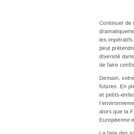
Continuer de 
dramatiquemen
les impératifs
peut prétendr
diversité dan
de faire confi
Demain, votre
futures. En pl
et petits-enfa
l’environneme
alors que la 
Européenne e
La liste des s