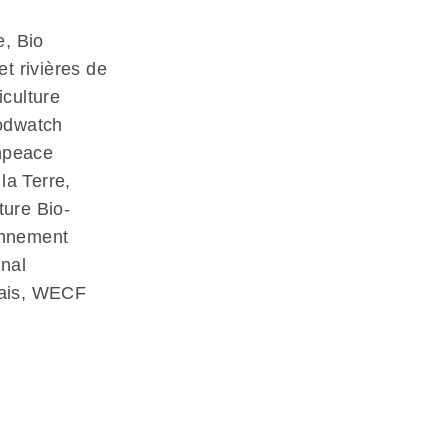
e, Bio
 rivières de
iculture
oodwatch
npeace
la Terre,
ture Bio-
onnement
onal
nçais, WECF