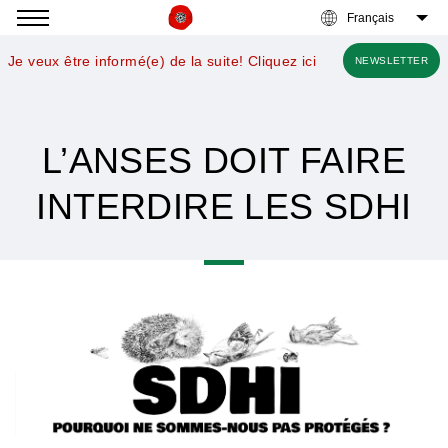
Accéder
à
Je veux être informé(e) de la suite! Cliquez ici
NEWSLETTER
la
navigation
L’ANSES DOIT FAIRE
INTERDIRE LES SDHI