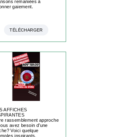
nsons remaniées à
onner gaiement.
TÉLÉCHARGER
S AFFICHES
SPIRANTES
re rassemblement approche
vous avez besoin d’une
iche? Voici quelque
mples inspirants.