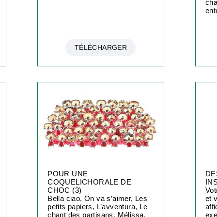
cha
ent
TÉLÉCHARGER
POUR UNE
DE
COQUELICHORALE DE
IN
CHOC (3)
Vot
Bella ciao, On va s’aimer, Les
et 
petits papiers, L’avventura, Le
aff
chant des partisans, Mélissa,
exe