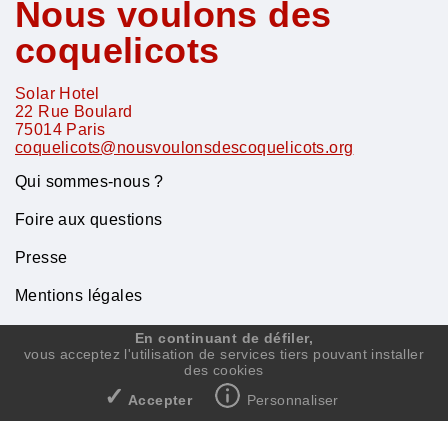
Nous voulons des
coquelicots
Solar Hotel
22 Rue Boulard
75014
Paris
coquelicots@nousvoulonsdescoquelicots.org
Qui sommes-nous ?
Foire aux questions
Presse
Mentions légales
Contact
En continuant de défiler,
vous acceptez l'utilisation de services tiers pouvant installer
des cookies
✓
Accepter
Personnaliser