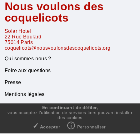
Nous voulons des
coquelicots
Solar Hotel
22 Rue Boulard
75014
Paris
coquelicots@nousvoulonsdescoquelicots.org
Qui sommes-nous ?
Foire aux questions
Presse
Mentions légales
Contact
En continuant de défiler,
vous acceptez l'utilisation de services tiers pouvant installer
des cookies
✓
Accepter
Personnaliser