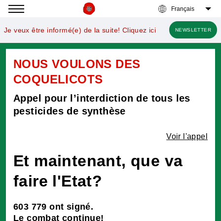
Accéder
à
Je veux être informé(e) de la suite! Cliquez ici
NEWSLETTER
la
navigation
NOUS VOULONS DES
COQUELICOTS
Appel pour l’interdiction de tous les
pesticides de synthèse
Les pesticides sont des poisons qui détruisent tout
Voir l'appel
ce qui est vivant. Ils sont dans l’eau de pluie, dans la
rosée du matin, dans le nectar des fleurs et
Et maintenant, que va
l’estomac des abeilles, dans le cordon ombilical des
nouveau-nés, dans le nid des oiseaux, dans le lait
faire l'Etat?
des mères, dans les pommes et les cerises. Les
pesticides sont une tragédie pour la santé. Ils
provoquent des cancers, des maladies de
Parkinson, des troubles psychomoteurs chez les
603 779
ont signé.
enfants, des infertilités, des malformations à la
Atteignons
Le combat continue!