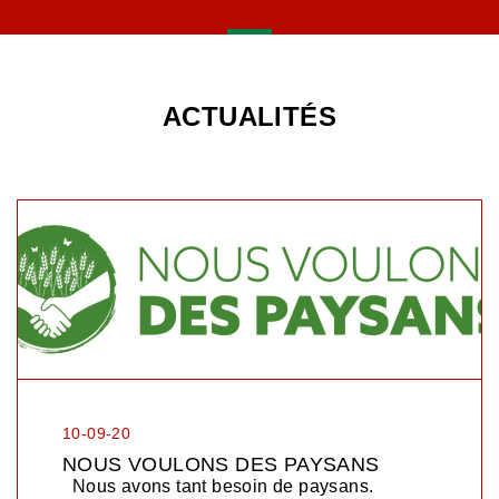
Insérez
la
ACTUALITÉS
pétition
sur
votre
site
Copier
/
coller
le
code
présent
ci-
dessous
10-09-20
:
NOUS VOULONS DES PAYSANS
Nous avons tant besoin de paysans.