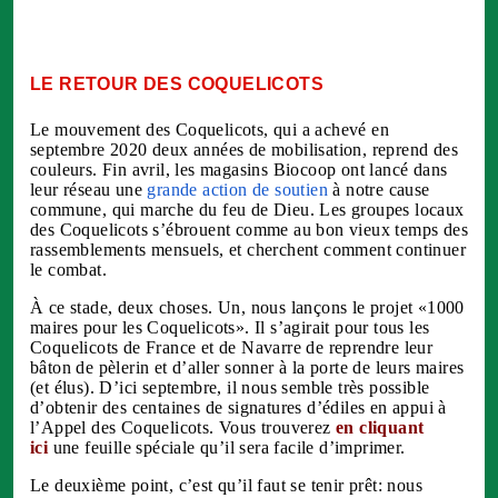
naissance. L’exposition aux pesticides est sous-
800 000
estimée par un système devenu fou, qui a choisi la
!
fuite en avant. Quand un pesticide est interdit, dix
autres prennent sa place. Il y en a des milliers.
LE RETOUR DES COQUELICOTS
Nous ne reconnaissons plus notre pays. La nature y
est défigurée. Le tiers des oiseaux ont disparu en
Le mouvement des Coquelicots, qui a achevé en
quinze ans; la moitié des papillons en vingt ans; les
septembre 2020 deux années de mobilisation, reprend des
abeilles et les pollinisateurs meurent par milliards;
couleurs. Fin avril, les magasins Biocoop ont lancé dans
les grenouilles et les sauterelles semblent comme
leur réseau une
grande action de soutien
à notre cause
évanouies ; les fleurs sauvages deviennent rares.
commune, qui marche du feu de Dieu. Les groupes locaux
Ce monde qui s’efface est le nôtre et chaque couleur
des Coquelicots s’ébrouent comme au bon vieux temps des
qui succombe, chaque lumière qui s’éteint est une
rassemblements mensuels, et cherchent comment continuer
douleur définitive. Rendez-nous nos coquelicots !
le combat.
Rendez-nous la beauté du monde !
Non, nous ne voulons plus. À aucun prix. Nous
À ce stade, deux choses. Un, nous lançons le projet «1000
exigeons protection.
maires pour les Coquelicots». Il s’agirait pour tous les
Coquelicots de France et de Navarre de reprendre leur
Nous exigeons de nos gouvernants l’interdiction de
bâton de pèlerin et d’aller sonner à la porte de leurs maires
tous les pesticides de synthèse en France. Assez de
(et élus). D’ici septembre, il nous semble très possible
discours, des actes.
d’obtenir des centaines de signatures d’édiles en appui à
l’Appel des Coquelicots. Vous trouverez
en cliquant
ici
une feuille spéciale qu’il sera facile d’imprimer.
Le deuxième point, c’est qu’il faut se tenir prêt: nous